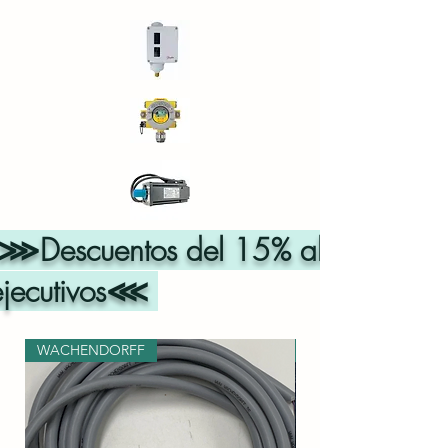
⋙Descuentos del 15% al 50% con n
ejecutivos⋘
WACHENDORFF
WACHENDORFF