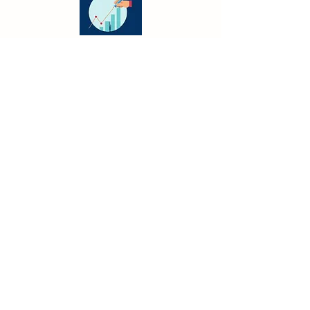
Damos valor añadido a la eficiencia y conectividad,
tenemos una gran trayectoria llena de éxitos.
Ayudamos a los clientes a prepararse para
conseguir sus objetivos en esta economía
digital.
Nombre
Email