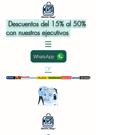
Descuentos del 15% al 50%
con nuestros ejecutivos
WhatsApp
☞