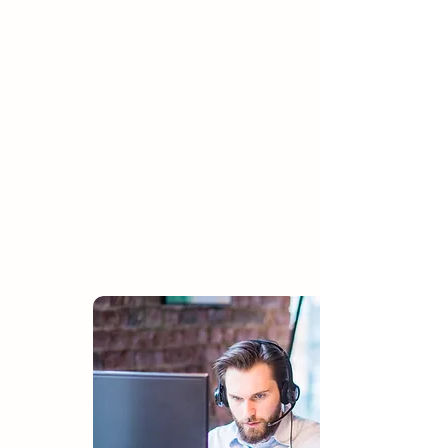
negocio. Somos una comunidad comprometida
con la calidad de los productos y el mejor servicio.
Constantemente hacemos innovaciones que
siempre miran a futuro. Tenemos la firme convicción
de hacer en "La amabilidad" nuestra mejor
estrategia para ser una mejor empresa.
Nuestra tienda es sinónimo de calidad, por lo que
te garantizamos contar con la mayor variedad de
productos. Echa un vistazo y empieza a comprar
hoy mismo.
Preguntas del Producto - Consulta a un asesor