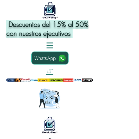
Descuentos del 15% al 50%
con nuestros ejecutivos
WhatsApp
☞