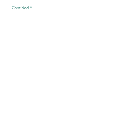
Cantidad
*
Agregar al carrito
Relevador Omron G2R-1
24VDC
©2023 Electric-Shop
®