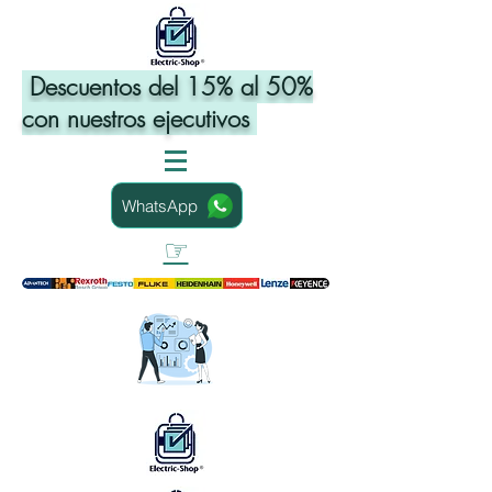
Descuentos del 15% al 50%
con nuestros ejecutivos
WhatsApp
☞