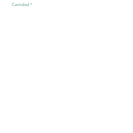
Cantidad
*
Agregar al carrito
DIODO RECTIFICADOR
BYV79 ONSEMI
©2023 Electric-Shop
®