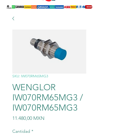
SKU: IW070RM65MG3
WENGLOR
IW070RM65MG3 /
IW070RM65MG3
Precio
11.480,00 MXN
Cantidad
*