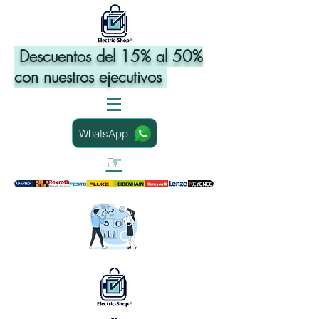
Descuentos del 15% al 50%
con nuestros ejecutivos
WhatsApp
☞