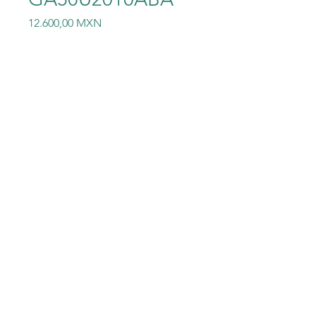
Precio
12.600,00 MXN
Cantidad
*
Agregar al carrito
VARIADOR YASKAWA
GA50U2010ABA
©2023 Electric-Shop
®