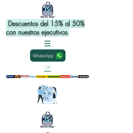
Descuentos del 15% al 50%
con nuestros ejecutivos
WhatsApp
☞