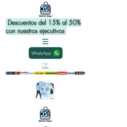
Descuentos del 15% al 50%
con nuestros ejecutivos
WhatsApp
☞