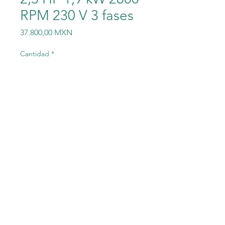
RPM 230 V 3 fases
Precio
37.800,00 MXN
Cantidad
*
Agregar al carrito
Servomotor Allen Bradley
MPL-A4530F-SJ72AA 2,5 HP
1,9 kW 2800 RPM 230 V 3
fases