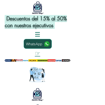
Descuentos del 15% al 50%
con nuestros ejecutivos
WhatsApp
☞