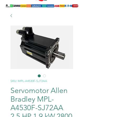
SKU: MPL-A4530F-SJ72AA
Servomotor Allen
Bradley MPL-
A4530F-SJ72AA
2,5 HP 1,9 kW 2800