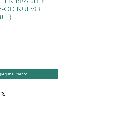
LLEN BRADLEY
05-QD NUEVO
 - )
o
regar al carrito