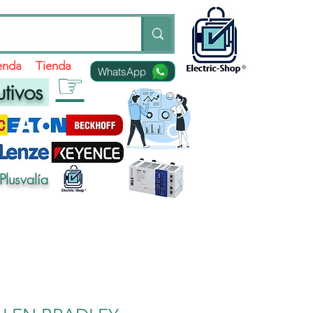
ienda
Tienda
WhatsApp
☞
utivos
Plusvalía