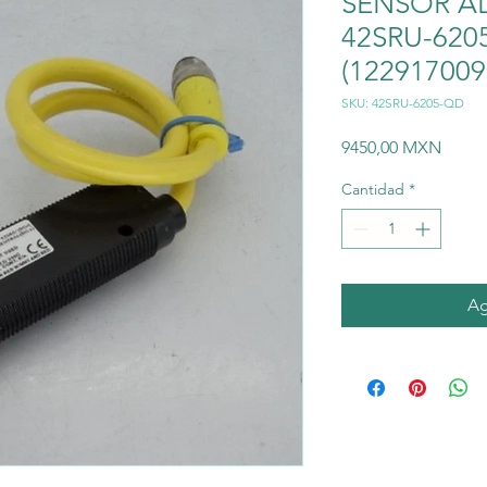
SENSOR A
42SRU-62
(1229170098
SKU: 42SRU-6205-QD
Preci
9450,00 MXN
Cantidad
*
Ag