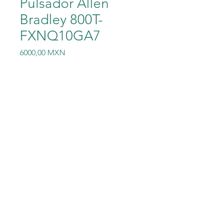
Pulsador Allen
Bradley 800T-
FXNQ10GA7
Precio
6000,00 MXN
Cantidad
*
Agregar al carrito
Pulsador Allen Bradley 800T-
FXNQ10GA7