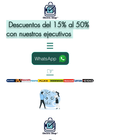
Descuentos del 15% al 50%
con nuestros ejecutivos
WhatsApp
☞