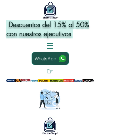
Descuentos del 15% al 50%
con nuestros ejecutivos
WhatsApp
☞