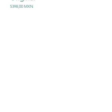
Precio
5398,00 MXN
Cantidad
*
Agregar al carrito
Nuevo módulo PLC FX3U-
4DA Original
©2023 Electric-Shop
®