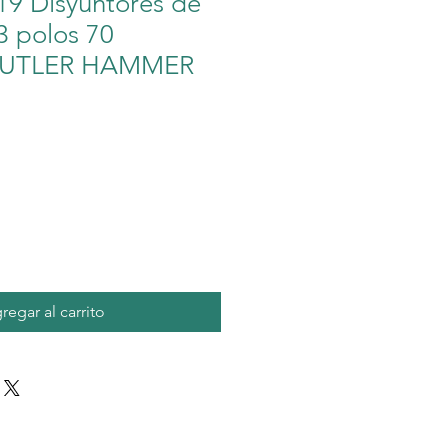
9 Disyuntores de
 3 polos 70
 CUTLER HAMMER
io
regar al carrito