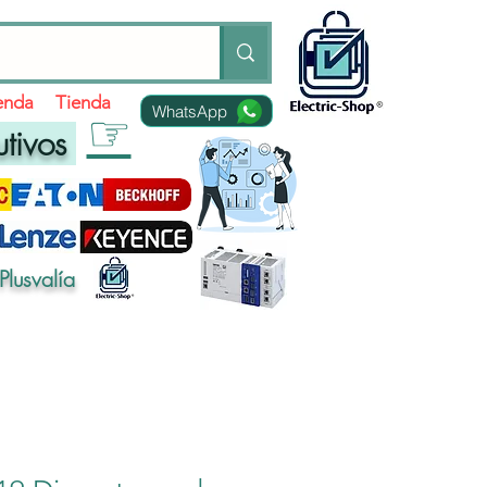
ienda
Tienda
WhatsApp
☞
utivos
Plusvalía