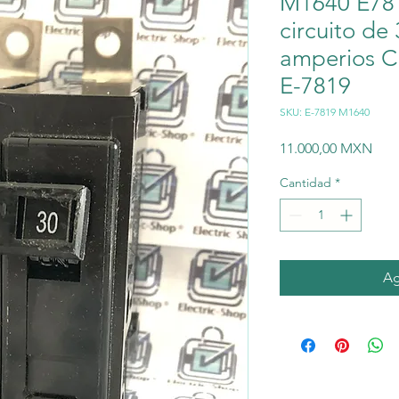
M1640 E781
circuito de
amperios
E-7819
SKU: E-7819 M1640
Prec
11.000,00 MXN
Cantidad
*
Ag