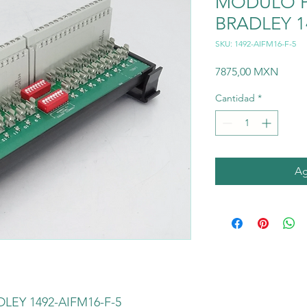
MÓDULO P
BRADLEY 1
SKU: 1492-AIFM16-F-5
Preci
7875,00 MXN
Cantidad
*
Ag
EY 1492-AIFM16-F-5