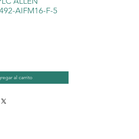
LC ALLEN
492-AIFM16-F-5
o
regar al carrito