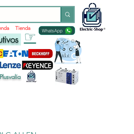
ienda
Tienda
WhatsApp
☞
utivos
Plusvalía