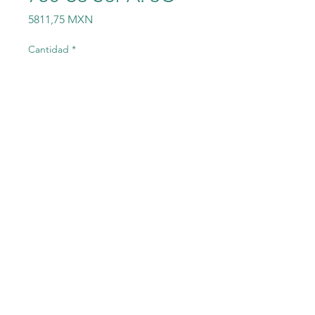
Precio
5811,75 MXN
Cantidad
*
Agregar al carrito
Módulo de opción STO de
red Powerflex 750 Allen
Bradley 20-750-S3 Ser A. 3C
©2023 Electric-Shop
®