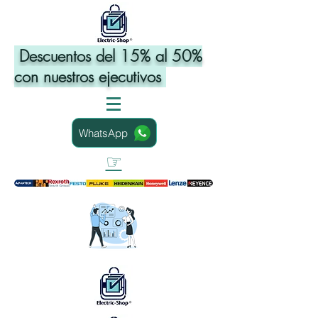
Descuentos del 15% al 50%
con nuestros ejecutivos
WhatsApp
☞