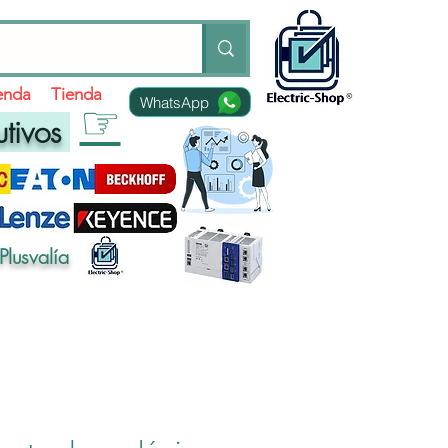
ienda
Tienda
WhatsApp
☞
utivos
Plusvalía