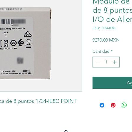
Módulo de 
de 8 punto
I/O de Alle
SKU: 1734-IE8C
Preci
9270,00 MXN
Cantidad
*
Ag
ca de 8 puntos 1734-IE8C POINT