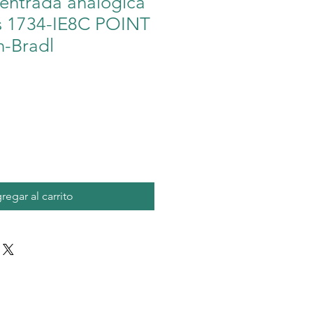
entrada analógica
s 1734-IE8C POINT
n-Bradl
o
regar al carrito