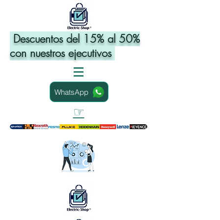
Descuentos del 15% al 50%
con nuestros ejecutivos
WhatsApp
☞