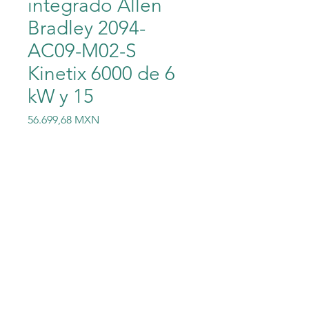
integrado Allen
Bradley 2094-
AC09-M02-S
Kinetix 6000 de 6
kW y 15
Precio
56.699,68 MXN
Cantidad
*
Agregar al carrito
Módulo de eje integrado
Allen Bradley 2094-AC09-M02-
S Kinetix 6000 de 6 kW y 15 A