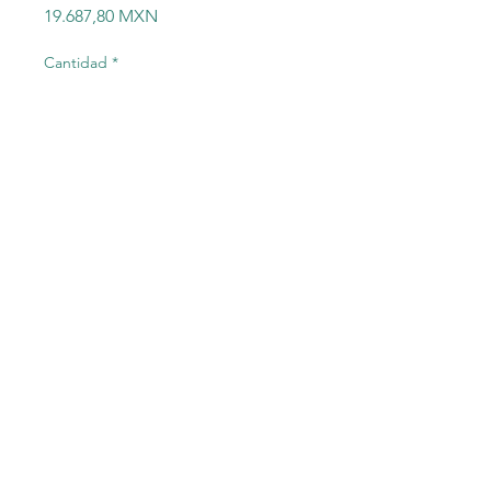
Precio
19.687,80 MXN
Cantidad
*
Agregar al carrito
Módulo de corriente A/O
CompactLogix de 8 puntos
1769-OF8C Allen-Bradley
©2023 Electric-Shop
®