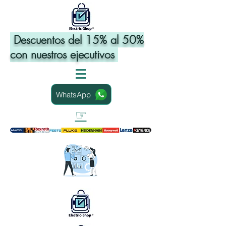
Descuentos del 15% al 50%
con nuestros ejecutivos
WhatsApp
☞