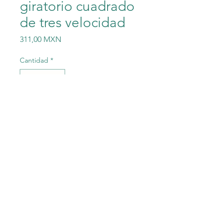
giratorio cuadrado
de tres velocidad
Precio
311,00 MXN
Cantidad
*
Agregar al carrito
INTERRUPTORES DE TORRE
2 piezas Interruptor giratorio
cuadrado de tres velocidades
Ventilador eléctrico Mezclado
de 4 hilos