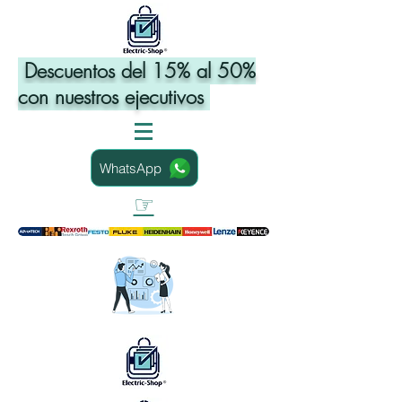
Descuentos del 15% al 50%
con nuestros ejecutivos
WhatsApp
☞