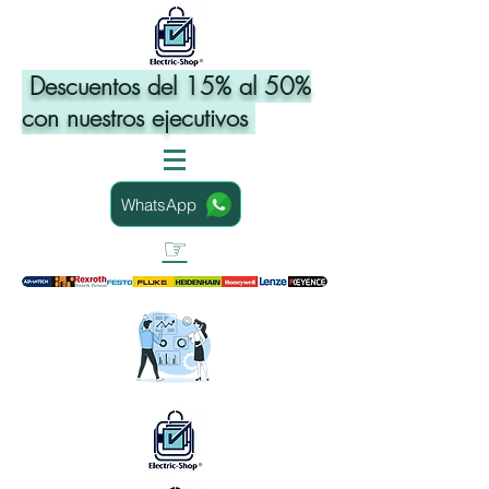
Descuentos del 15% al 50%
con nuestros ejecutivos
WhatsApp
☞