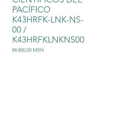
PACÍFICO
K43HRFK-LNK-NS-
00 /
K43HRFKLNKNS00
Precio
88.800,00 MXN
Cantidad
*
Agregar al carrito
INSTRUMENTOS
CIENTÍFICOS DEL PACÍFICO
K43HRFK-LNK-NS-00 /
K43HRFKLNKNS00