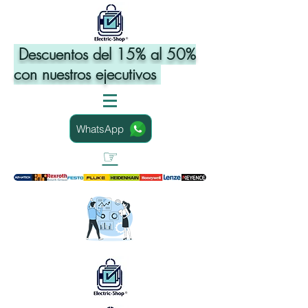
Descuentos del 15% al 50%
con nuestros ejecutivos
WhatsApp
☞