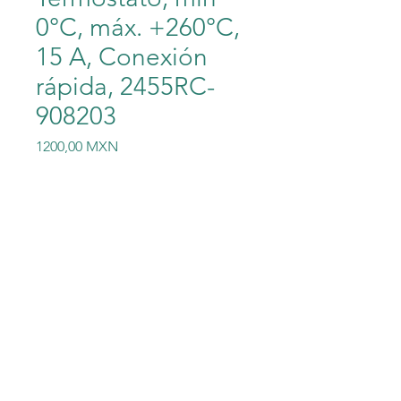
0°C, máx. +260°C,
15 A, Conexión
rápida, 2455RC-
908203
Precio
1200,00 MXN
Cantidad
*
Agregar al carrito
Honeywell Termostato, mín
0°C, máx. +260°C, 15 A,
Conexión rápida, 2455RC-
90820389