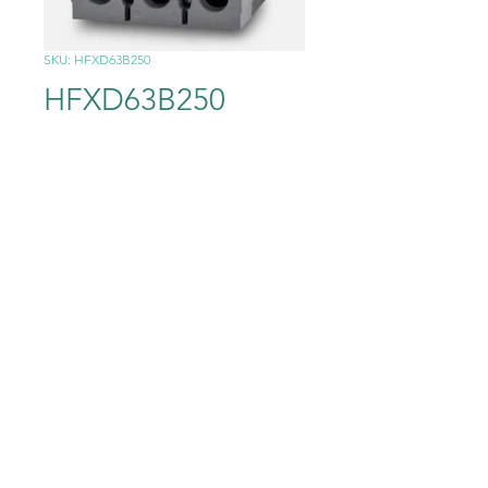
SKU: HFXD63B250
HFXD63B250
Precio
21.981,00 MXN
Cantidad
*
Agregar al carrito
HFXD63B250