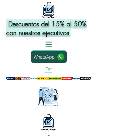
Descuentos del 15% al 50%
con nuestros ejecutivos
WhatsApp
☞