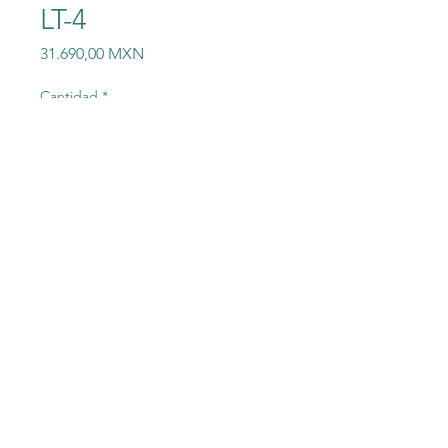
LT-4
Precio
31.690,00 MXN
Cantidad
*
Agregar al carrito
Generador velocímetro
analógico Baumer Hubner
GMP 1,0 LT-4
©2023 Electric-Shop
®