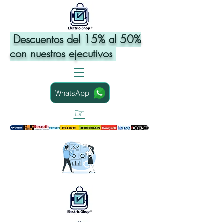
Descuentos del 15% al 50%
con nuestros ejecutivos
WhatsApp
☞