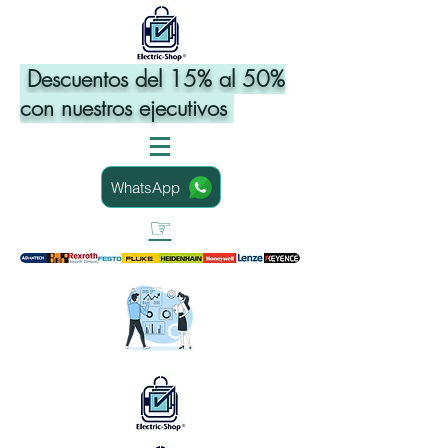
Descuentos del 15% al 50%
con nuestros ejecutivos
WhatsApp
☞