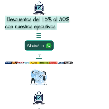
Descuentos del 15% al 50%
con nuestros ejecutivos
WhatsApp
☞