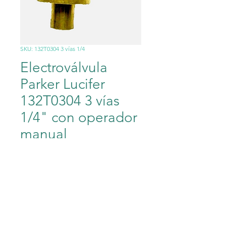
SKU: 132T0304 3 vías 1/4
Electroválvula
Parker Lucifer
132T0304 3 vías
1/4" con operador
manual
Precio
3976,00 MXN
Cantidad
*
Agregar al carrito