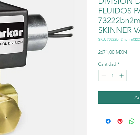
DIVISIÓN 
FLUIDOS P
73222bn2mv
SKINNER V
SKU: 73222bn2mvnrn0l22
Preci
2671,00 MXN
Cantidad
*
Ag