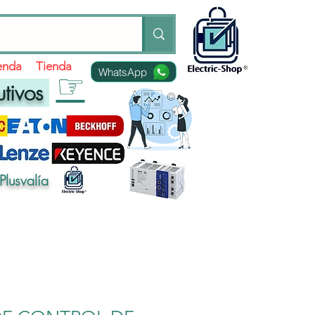
ienda
Tienda
WhatsApp
☞
utivos
Plusvalía