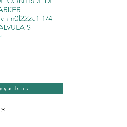
DE CONTROL DE
ARKER
nrn0l222c1 1/4
ÁLVULA S
2c1
o
regar al carrito