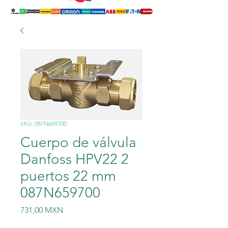
SKU: 087N659700
Cuerpo de válvula
Danfoss HPV22 2
puertos 22 mm
087N659700
Precio
731,00 MXN