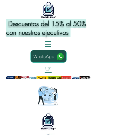
Descuentos del 15% al 50%
con nuestros ejecutivos
WhatsApp
☞