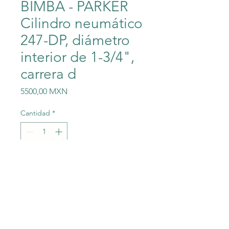
BIMBA - PARKER
Cilindro neumático
247-DP, diámetro
interior de 1-3/4",
carrera d
Precio
5500,00 MXN
Cantidad
*
Agregar al carrito
BIMBA - PARKER 247-DP
Pneumatic Cylinder 1-3/4"
Bore, 7" Stroke, Double