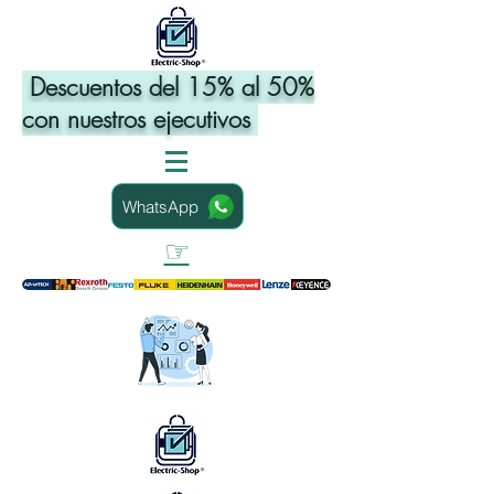
Descuentos del 15% al 50%
con nuestros ejecutivos
WhatsApp
☞