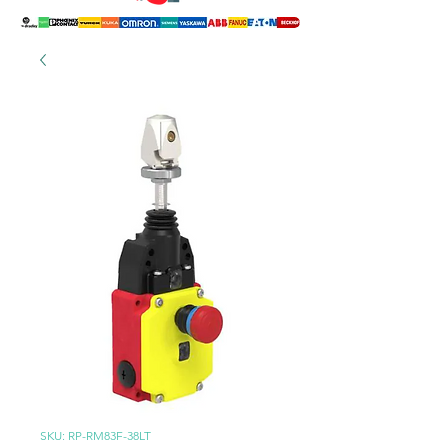
SKU: RP-RM83F-38LT