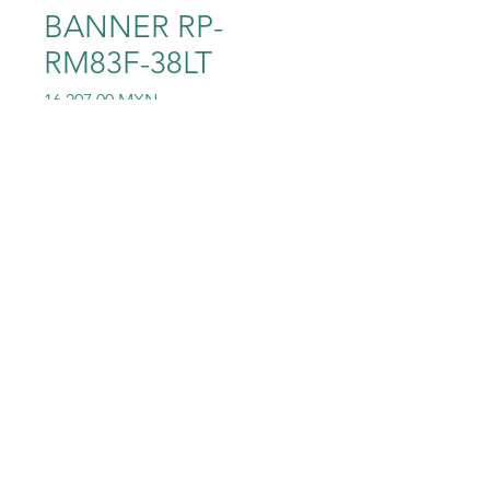
BANNER RP-
RM83F-38LT
Precio
16.207,00 MXN
Cantidad
*
Agregar al carrito
BANNER RP-RM83F-38LT
©2023 Electric-Shop
®