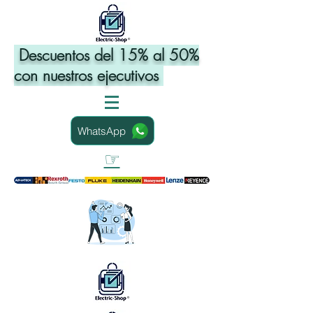
Descuentos del 15% al 50%
con nuestros ejecutivos
WhatsApp
☞