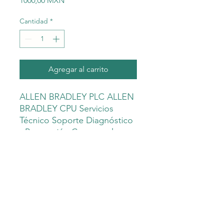
1000,00 MXN
Cantidad
*
Agregar al carrito
ALLEN BRADLEY PLC ALLEN
BRADLEY CPU Servicios
Técnico Soporte Diagnóstico
- Reparación Computadora
Industrial PC Panel HMI - CPU
Programación POWER
FLEX VARIADORES DE
VELOCIDAD Corrección de
fallas - Ingenieros
especialistas
KINETIX Mantenimiento