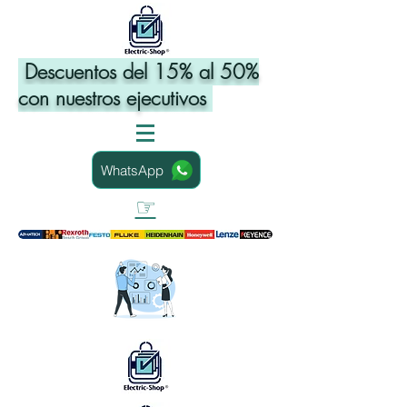
Descuentos del 15% al 50%
con nuestros ejecutivos
WhatsApp
☞