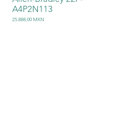
A4P2N113
Precio
25.888,00 MXN
Cantidad
*
Agregar al carrito
Allen-Bradley 22F-A4P2N113
©2023 Electric-Shop
®