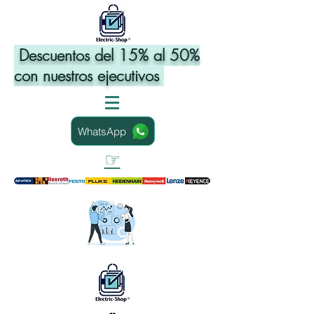
Descuentos del 15% al 50%
con nuestros ejecutivos
WhatsApp
☞