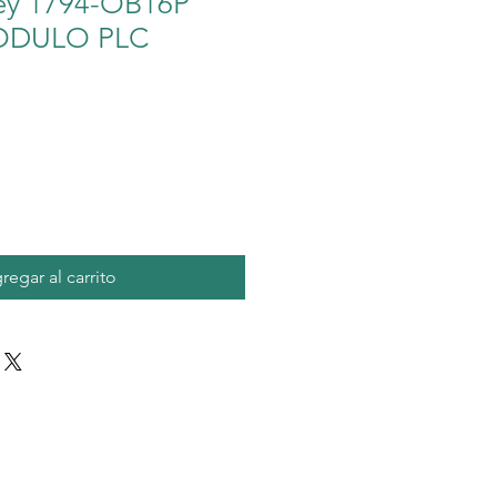
ley 1794-OB16P
ODULO PLC
io
regar al carrito