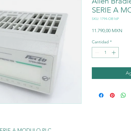
Allen Brad
SERIE A M
SKU: 1794-OB16P
Prec
11.790,00 MXN
Cantidad
*
Ag
P SERIE A MODULO PLC