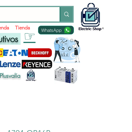
ienda
Tienda
WhatsApp
☞
utivos
Plusvalía