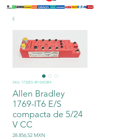
SKU: 1732ES-IB12XOB4
Allen Bradley
1769-IT6 E/S
compacta de 5/24
V CC
Precio
28.856,52 MXN