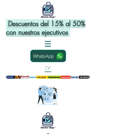
Descuentos del 15% al 50%
con nuestros ejecutivos
WhatsApp
☞