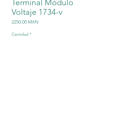
Terminal Módulo
Voltaje 1734-v
Precio
2250,00 MXN
Cantidad
*
Agregar al carrito
Allen Bradley 1734-vtm Series
C Voltaje de salida Terminal
Módulo Voltaje 1734-vtm
Series C