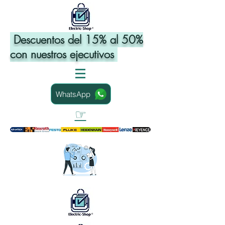
Descuentos del 15% al 50%
con nuestros ejecutivos
WhatsApp
☞