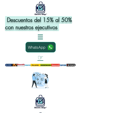
Descuentos del 15% al 50%
con nuestros ejecutivos
WhatsApp
☞