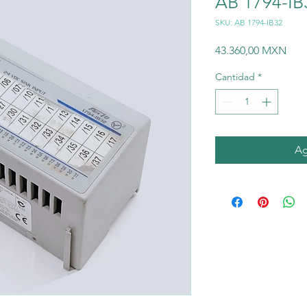
AB 1794-IB
SKU: AB 1794-IB32
Prec
43.360,00 MXN
Cantidad
*
Ag