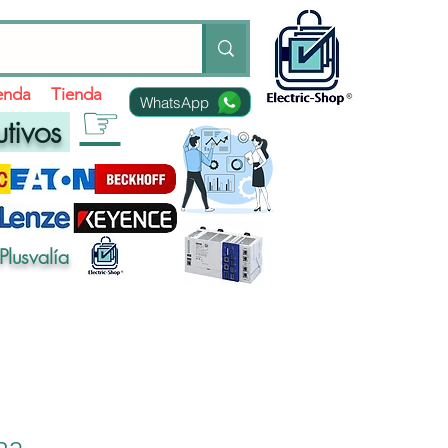
ienda
Tienda
WhatsApp
☞
utivos
Plusvalía