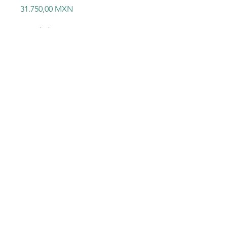
Precio
31.750,00 MXN
Cantidad
*
Agregar al carrito
AB 1761-L32AWA MicroLogix
1000 sellado
©2023 Electric-Shop
®