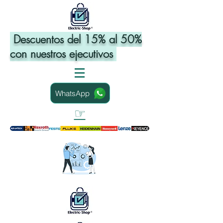
Descuentos del 15% al 50%
con nuestros ejecutivos
WhatsApp
☞