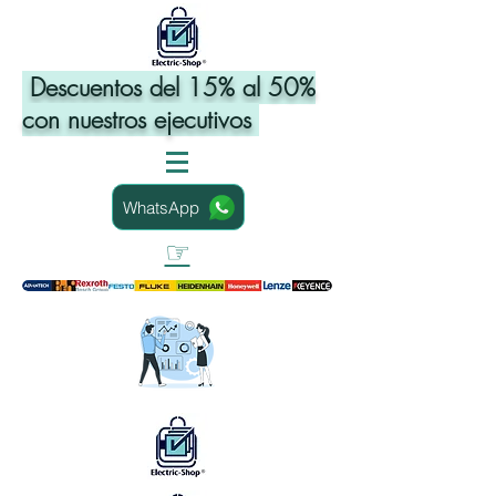
Descuentos del 15% al 50%
con nuestros ejecutivos
WhatsApp
☞