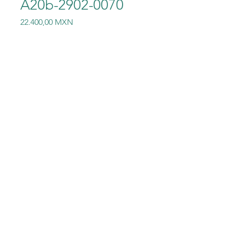
A20b-2902-0070
Precio
22.400,00 MXN
Cantidad
*
Agregar al carrito
Fanuc A20b-2902-0070/10e Pc
Board A20b-2902-0070
©2023 Electric-Shop
®