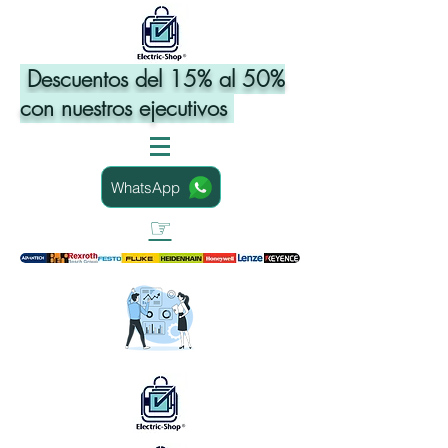
Descuentos del 15% al 50%
con nuestros ejecutivos
WhatsApp
☞