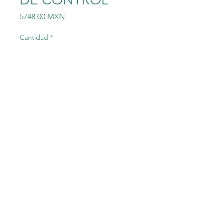
Precio
5748,00 MXN
Cantidad
*
Agregar al carrito
700-HN157 CLIP DE
RETENCION PARA
RELEVADOR DE CONTROL
©2023 Electric-Shop
®