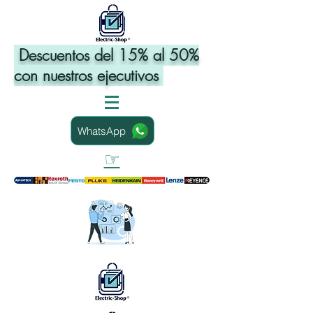
Descuentos del 15% al 50%
con nuestros ejecutivos
WhatsApp
☞