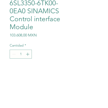
6SL3350-6TK00-
0EA0 SINAMICS
Control interface
Module
Precio
103.608,00 MXN
Cantidad
*
Agregar al carrito
6SL3 350-6TK00-0EA0
SIEMENS 6SL3350-6TK00-
0EA0 SINAMICS Control
interface Module 6SL3 350-
6TK00-0EA0 SIEMENS