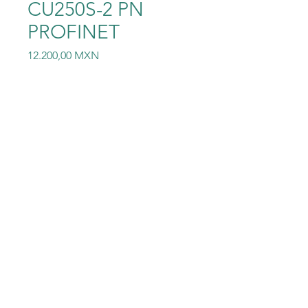
CU250S-2 PN
PROFINET
Precio
12.200,00 MXN
Cantidad
*
Agregar al carrito
6SL3246-0BA22-1FA0
SIEMENS SINAMICS CU250S-
2 PN PROFINET