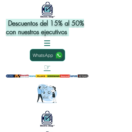
Descuentos del 15% al 50%
con nuestros ejecutivos
WhatsApp
☞