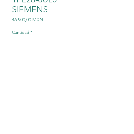
SIEMENS
Precio
46.900,00 MXN
Cantidad
*
Agregar al carrito
6SL3210-1PE26-
0UL0 SIEMENS SINAMICS
G120 Power Module 6SL3210-
1PE26-0UL0