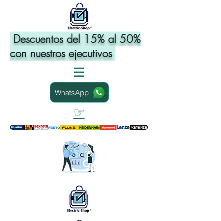
Descuentos del 15% al 50%
con nuestros ejecutivos
WhatsApp
☞