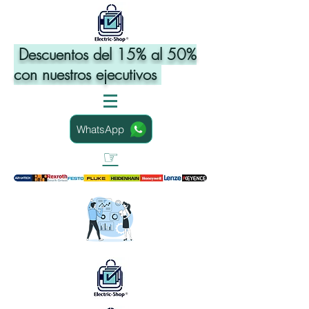
Descuentos del 15% al 50%
con nuestros ejecutivos
WhatsApp
☞