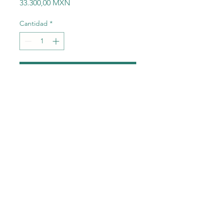
Precio
33.300,00 MXN
Cantidad
*
Agregar al carrito
Siemens 6SL3 210-1KE22-
6UF1 6SL3210-1KE22-6UF1
SINAMICS G120C 11KW
Converter Siemens 6SL3 210-
1KE22-6UF1 6SL3210-1KE22-
6UF1 SINAMICS G120C 11KW
Converter