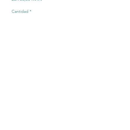
Cantidad
*
Agregar al carrito
Siemens 6SL3210-1KE15-8UB2
6SL3 210-1KE15-8UB2
SINAMICS Converter Module
©2023 Electric-Shop
®