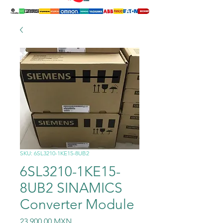
SKU: 6SL3210-1KE15-8UB2
6SL3210-1KE15-
8UB2 SINAMICS
Converter Module
Precio
23.900,00 MXN