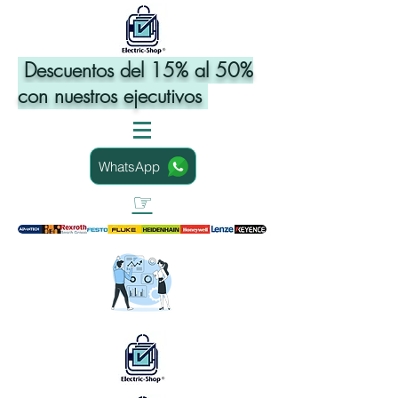
Descuentos del 15% al 50%
con nuestros ejecutivos
WhatsApp
☞