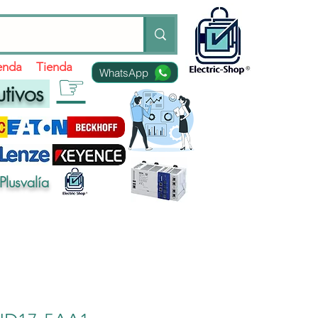
ienda
Tienda
WhatsApp
☞
utivos
Plusvalía