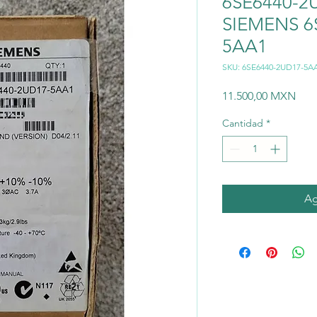
6SE6440-2
SIEMENS 6
5AA1
SKU: 6SE6440-2UD17-5A
Prec
11.500,00 MXN
Cantidad
*
Ag