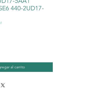
UD17-5AA1
SE6 440-2UD17-
A1
io
regar al carrito