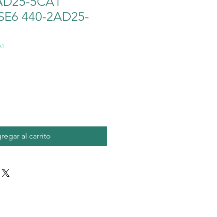
AD25-5CA1
SE6 440-2AD25-
A1
io
regar al carrito