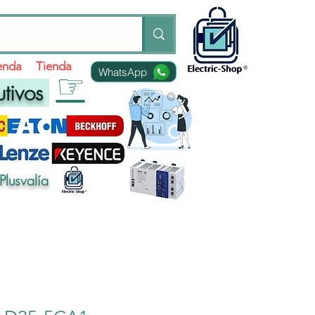
ienda
Tienda
WhatsApp
☞
utivos
Plusvalía