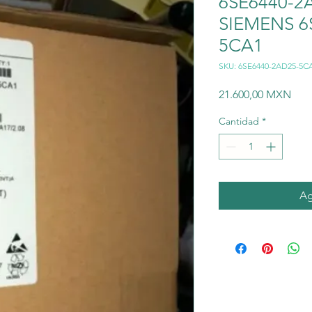
6SE6440-2
SIEMENS 6
5CA1
SKU: 6SE6440-2AD25-5C
Prec
21.600,00 MXN
Cantidad
*
Ag