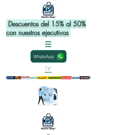
Descuentos del 15% al 50%
con nuestros ejecutivos
WhatsApp
☞