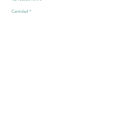
Cantidad
*
Agregar al carrito
Siemens MICROMASTER420
without filter 6SE6420-2UD15-
5AA1 6SE6 420-2UD15-5AA1
©2023 Electric-Shop
®