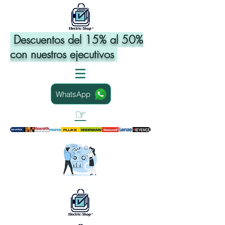
Descuentos del 15% al 50%
con nuestros ejecutivos
WhatsApp
☞