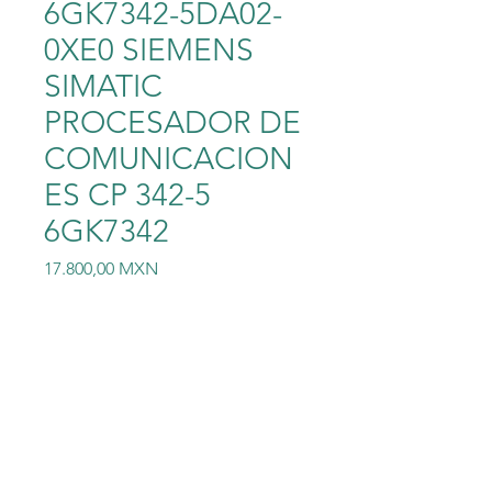
6GK7342-5DA02-
0XE0 SIEMENS
SIMATIC
PROCESADOR DE
COMUNICACION
ES CP 342-5
6GK7342
Precio
17.800,00 MXN
Cantidad
*
Agregar al carrito
6GK7342-5DA02-0XE0