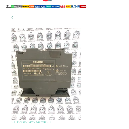
SKU: 6GK73425DA020XE0