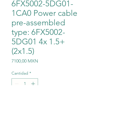
6FX5002-5DG01-
1CA0 Power cable
pre-assembled
type: 6FX5002-
5DG01 4x 1.5+
(2x1.5)
Precio
7100,00 MXN
Cantidad
*
Agregar al carrito
Power cable pre-assembled
type: 6FX5002-5DG01 4x 1.5+