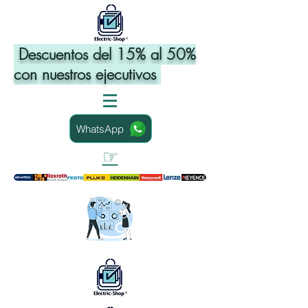
Descuentos del 15% al 50%
con nuestros ejecutivos
WhatsApp
☞