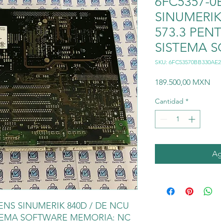
6FC5357-0
SINUMERIK
573.3 PENT
SISTEMA 
SKU: 6FC53570BB330AE2
Pre
189.500,00 MXN
Cantidad
*
Ag
MENS SINUMERIK 840D / DE NCU
SISTEMA SOFTWARE MEMORIA: NC