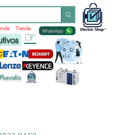
ienda
Tienda
WhatsApp
☞
utivos
Plusvalía