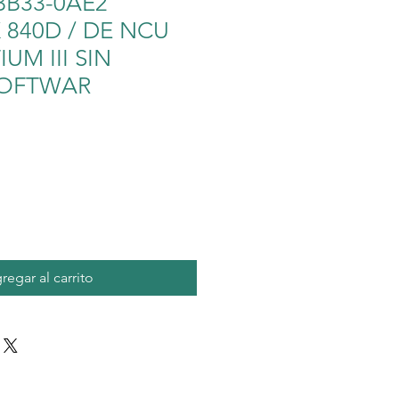
BB33-0AE2
 840D / DE NCU
IUM III SIN
SOFTWAR
cio
regar al carrito