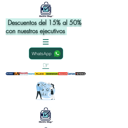
Descuentos del 15% al 50%
con nuestros ejecutivos
WhatsApp
☞