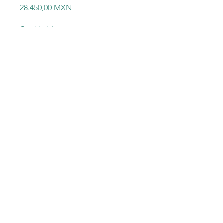
Precio
28.450,00 MXN
Cantidad
*
Agregar al carrito
6FC5312-0FA00-2AA0
6FC53120FA002AA0 SIEMENS
©2023 Electric-Shop
®