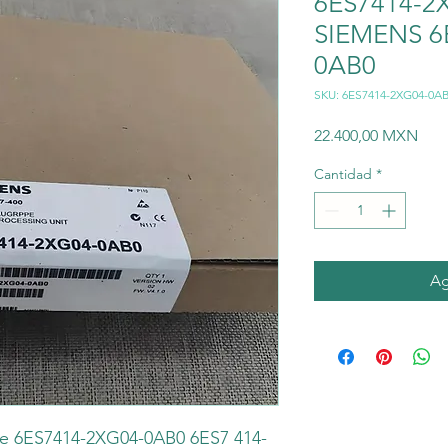
6ES7414-2
SIEMENS 6
0AB0
SKU: 6ES7414-2XG04-0A
Prec
22.400,00 MXN
Cantidad
*
Ag
e 6ES7414-2XG04-0AB0 6ES7 414-