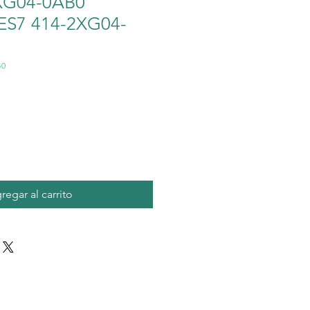
XG04-0AB0
ES7 414-2XG04-
B0
io
regar al carrito