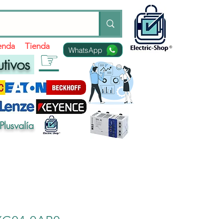
ienda
Tienda
WhatsApp
☞
utivos
Plusvalía